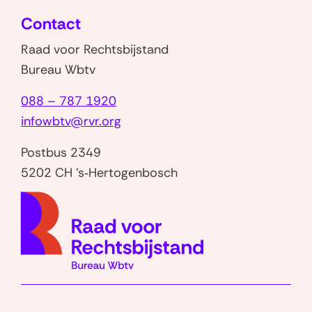
venster)
venster)
nieuw
Contact
venster)
Raad voor Rechtsbijstand
Bureau Wbtv
088 – 787 1920
infowbtv@rvr.org
Postbus 2349
5202 CH 's‑Hertogenbosch
(naar
homep