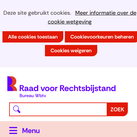
Ga
Cookies
Hier
Deze site gebruikt cookies.
Meer informatie over de
naar
kan
cookie wetgeving
toestaan?
de
het
inhoud
Alle cookies toestaan
Cookievoorkeuren beheren
gebruik
van
Cookies weigeren
cookies
op
deze
(
website
h
worden
toegestaan
Waar
Z
ZOEK
of
bent
o
geweigerd.
u
e
Uitklappen
Menu
naar
k