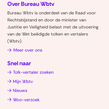
Over Bureau Wbtv
l
l
e
e
Bureau Wbtv is onderdeel van de Raad voor
n
n
Rechtsbijstand en door de minister van
o
o
Justitie en Veiligheid belast met de uitvoering
p
p
van de Wet beëdigde tolken en vertalers
W
L
(Wbtv).
h
i
Meer over ons
a
n
t
k
Snel naar
s
e
a
d
Tolk-vertaler zoeken
p
I
Mijn Wbtv
p
n
(opent
(opent
Nieuws
in
in
(opent
Woo-verzoek
nieuw
nieuw
in