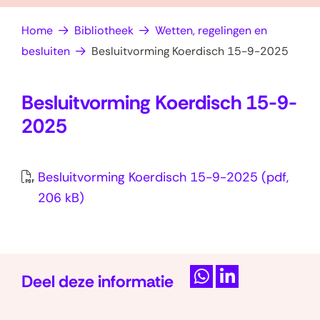
op
e
Home
Bibliotheek
Wetten, regelingen en
zoek?
n
besluiten
Besluitvorming Koerdisch 15-9-2025
Besluitvorming Koerdisch 15-9-
2025
Besluitvorming Koerdisch 15-9-2025
(pdf,
206 kB)
Deel deze informatie
D
D
e
e