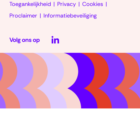
Toegankelijkheid
Privacy
Cookies
Proclaimer
Informatiebeveiliging
LinkedIn
Volg ons op
(opent
in
nieuw
venster)