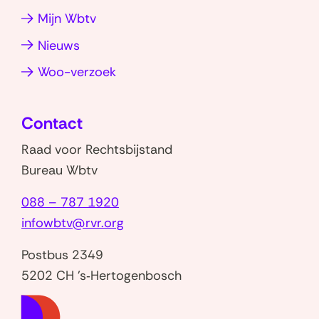
p
I
Mijn Wbtv
p
n
(opent
(opent
Nieuws
in
in
(opent
Woo-verzoek
nieuw
nieuw
in
venster)
venster)
nieuw
Contact
venster)
Raad voor Rechtsbijstand
Bureau Wbtv
088 – 787 1920
infowbtv@rvr.org
Postbus 2349
5202 CH 's‑Hertogenbosch
(naar