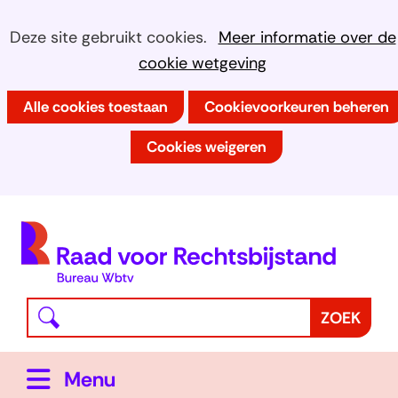
Ga
Cookies
Hier
Deze site gebruikt cookies.
Meer informatie over de
naar
kan
cookie wetgeving
toestaan?
de
het
inhoud
Alle cookies toestaan
Cookievoorkeuren beheren
gebruik
van
Cookies weigeren
cookies
op
deze
(
website
h
worden
toegestaan
Waar
Z
ZOEK
of
bent
o
geweigerd.
u
e
Uitklappen
Menu
naar
k