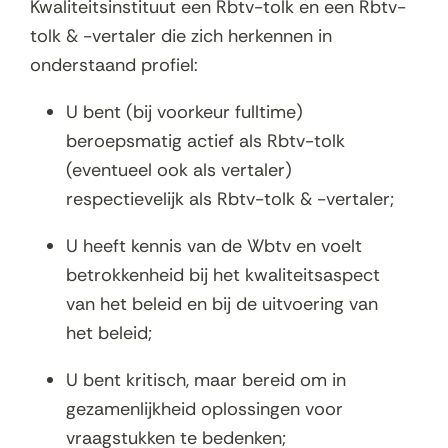
i
Kwaliteitsinstituut een Rbtv-tolk en een Rbtv-
n
tolk & -vertaler die zich herkennen in
n
onderstaand profiel:
i
U bent (bij voorkeur fulltime)
e
beroepsmatig actief als Rbtv-tolk
u
(eventueel ook als vertaler)
w
respectievelijk als Rbtv-tolk & -vertaler;
v
e
U heeft kennis van de Wbtv en voelt
n
betrokkenheid bij het kwaliteitsaspect
s
van het beleid en bij de uitvoering van
t
het beleid;
e
U bent kritisch, maar bereid om in
r
gezamenlijkheid oplossingen voor
)
vraagstukken te bedenken;