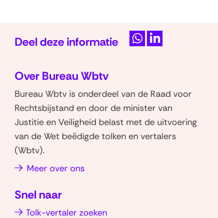
Deel deze informatie
D
D
e
e
Over Bureau Wbtv
l
l
e
e
Bureau Wbtv is onderdeel van de Raad voor
n
n
Rechtsbijstand en door de minister van
o
o
Justitie en Veiligheid belast met de uitvoering
p
p
van de Wet beëdigde tolken en vertalers
W
L
(Wbtv).
h
i
Meer over ons
a
n
t
k
Snel naar
s
e
a
d
Tolk-vertaler zoeken