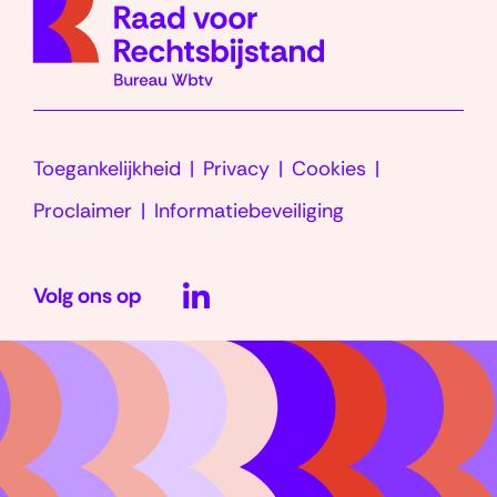
homep
Toegankelijkheid
Privacy
Cookies
Proclaimer
Informatiebeveiliging
LinkedIn
Volg ons op
(opent
in
nieuw
venster)