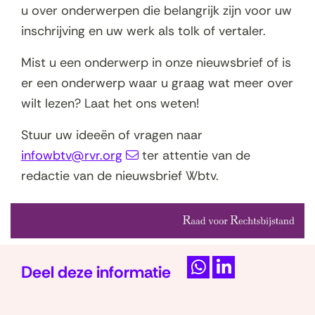
u over onderwerpen die belangrijk zijn voor uw
i
inschrijving en uw werk als tolk of vertaler.
e
u
Mist u een onderwerp in onze nieuwsbrief of is
w
er een onderwerp waar u graag wat meer over
v
wilt lezen? Laat het ons weten!
e
Stuur uw ideeën of vragen naar
n
infowbtv@rvr.org
ter attentie van de
s
redactie van de nieuwsbrief Wbtv.
t
e
r
)
Deel deze informatie
D
D
e
e