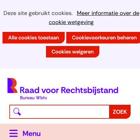
Ga
Cookies
Hier
Deze site gebruikt cookies.
Meer informatie over de
naar
kan
cookie wetgeving
toestaan?
de
het
inhoud
Alle cookies toestaan
Cookievoorkeuren beheren
gebruik
van
Cookies weigeren
cookies
op
deze
(
website
h
worden
toegestaan
Waar
Z
ZOEK
of
bent
o
geweigerd.
u
e
Uitklappen
Menu
naar
k