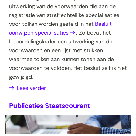
uitwerking van de voorwaarden die aan de
registratie van strafrechtelijke specialisaties
voor tolken worden gesteld in het
Besluit
(
aanwijzen specialisaties
. Zo bevat het
o
beoordelingskader een uitwerking van de
p
voorwaarden en een lijst met stukken
e
waarmee tolken aan kunnen tonen aan de
n
voorwaarden te voldoen. Het besluit zelf is niet
t
gewijzigd.
i
Lees verder
n
n
Publicaties Staatscourant
i
e
u