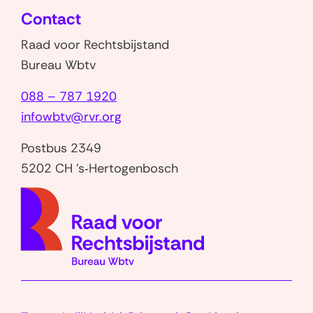
nieuw
Contact
venster)
Raad voor Rechtsbijstand
Bureau Wbtv
088 – 787 1920
infowbtv@rvr.org
Postbus 2349
5202 CH 's‑Hertogenbosch
(naar
homep