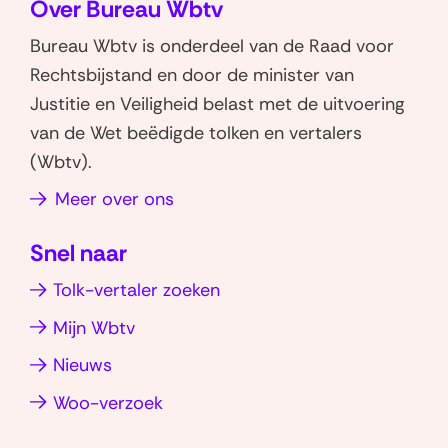
Over Bureau Wbtv
l
l
e
e
Bureau Wbtv is onderdeel van de Raad voor
n
n
Rechtsbijstand en door de minister van
o
o
Justitie en Veiligheid belast met de uitvoering
p
p
van de Wet beëdigde tolken en vertalers
W
L
(Wbtv).
h
i
Meer over ons
a
n
t
k
Snel naar
s
e
a
d
Tolk-vertaler zoeken
p
I
Mijn Wbtv
p
n
(opent
(opent
Nieuws
in
in
(opent
Woo-verzoek
nieuw
nieuw
in
venster)
venster)