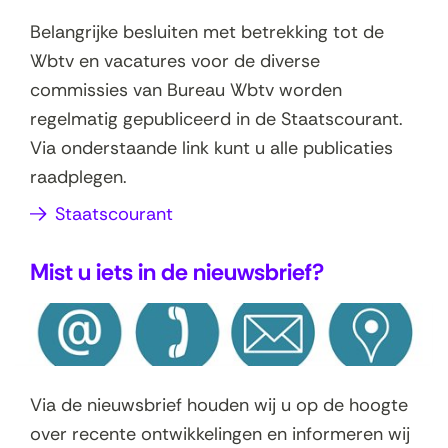
w
Belangrijke besluiten met betrekking tot de
v
Wbtv en vacatures voor de diverse
e
commissies van Bureau Wbtv worden
n
regelmatig gepubliceerd in de Staatscourant.
s
Via onderstaande link kunt u alle publicaties
t
raadplegen.
e
r
(
Staatscourant
)
o
Mist u iets in de nieuwsbrief?
p
e
n
t
i
Via de nieuwsbrief houden wij u op de hoogte
n
over recente ontwikkelingen en informeren wij
n