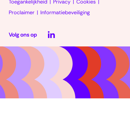
Toegankelijkheid
Privacy
Cookies
Proclaimer
Informatiebeveiliging
LinkedIn
Volg ons op
(opent
in
nieuw
venster)