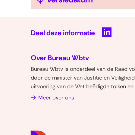
Deel deze informatie
D
e
Over Bureau Wbtv
l
e
Bureau Wbtv is onderdeel van de Raad vo
n
door de minister van Justitie en Veilighei
o
uitvoering van de Wet beëdigde tolken en 
p
Meer over ons
L
i
n
k
e