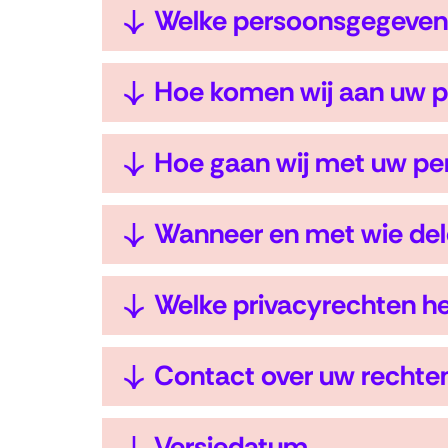
Uitklappen
Welke persoonsgegevens
Uitklappen
Hoe komen wij aan uw 
Uitklappen
Hoe gaan wij met uw p
Uitklappen
Wanneer en met wie del
Uitklappen
Welke privacyrechten he
Uitklappen
Contact over uw rechte
Uitklappen
Versiedatum