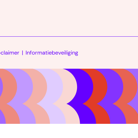
homepage)
oclaimer
Informatiebeveiliging