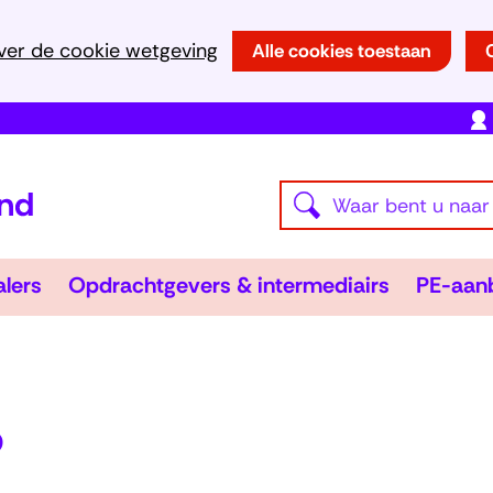
Ga
ver de cookie wetgeving
Alle cookies toestaan
naar
de
inhoud
(naar
Waar
homepage)
Z
bent
o
u
e
Tolken
Opdracht
alers
Opdrachtgevers & intermediairs
PE-aan
naar
&
Uitklappen
&
Uitklappe
k
vertalers
intermedia
op
e
zoek?
n
b