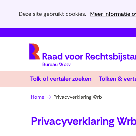
Cookies
Deze site gebruikt cookies.
Meer informatie o
toestaan?
Hier
kan
het
gebruik
van
cookies
op
Tolk of vertaler zoeken
Tolken & vert
deze
website
Home
Privacyverklaring Wrb
worden
toegestaan
Privacyverklaring Wr
of
geweigerd.