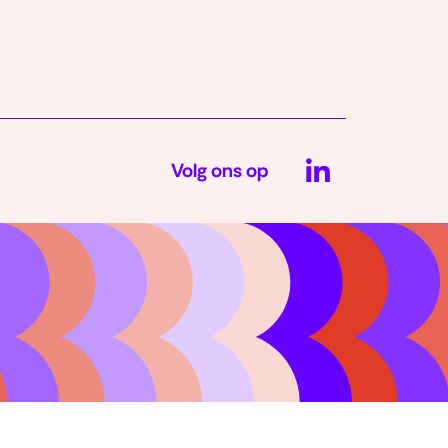
LinkedIn
Volg ons op
(opent
in
nieuw
venster)