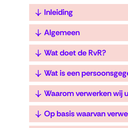
Uitklappen
Inleiding
Uitklappen
Algemeen
Uitklappen
Wat doet de RvR?
Uitklappen
Wat is een persoonsge
Uitklappen
Waarom verwerken wij 
Uitklappen
Op basis waarvan verwe