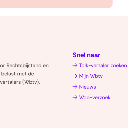
Snel naar
or Rechtsbijstand en
Tolk-vertaler zoeken
d belast met de
Mijn Wbtv
vertalers (Wbtv).
Nieuws
(opent
Woo-verzoek
in
nieuw
venster
(naar