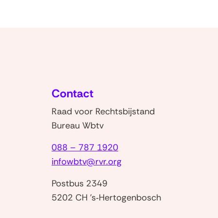
Contact
Raad voor Rechtsbijstand
Bureau Wbtv
088 – 787 1920
infowbtv@rvr.org
Postbus 2349
5202 CH 's‑Hertogenbosch
)