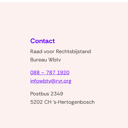
Contact
Raad voor Rechtsbijstand
Bureau Wbtv
088 – 787 1920
infowbtv@rvr.org
Postbus 2349
5202 CH 's‑Hertogenbosch
)