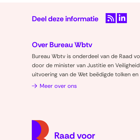
Deel deze informatie
R
D
S
e
Over Bureau Wbtv
S
l
e
Bureau Wbtv is onderdeel van de Raad vo
n
door de minister van Justitie en Veilighei
o
uitvoering van de Wet beëdigde tolken en 
p
Meer over ons
L
i
n
k
e
d
I