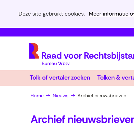
Cookies
Deze site gebruikt cookies.
Meer informatie o
toestaan?
Hier
kan
het
gebruik
van
cookies
op
Tolk of vertaler zoeken
Tolken & vert
deze
website
Home
Nieuws
Archief nieuwsbrieven
worden
toegestaan
Archief nieuwsbrieve
of
geweigerd.