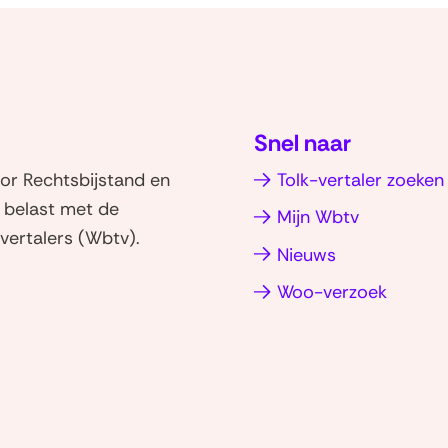
Snel naar
or Rechtsbijstand en
Tolk-vertaler zoeken
d belast met de
Mijn Wbtv
vertalers (Wbtv).
Nieuws
(opent
Woo-verzoek
in
nieuw
venster
(naar
homepage)