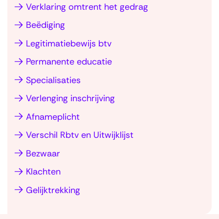
t
Verklaring omtrent het gedrag
i
Beëdiging
e
Legitimatiebewijs btv
o
v
Permanente educatie
e
Specialisaties
r
Verlenging inschrijving
(
V
Afnameplicht
e
Verschil Rbtv en Uitwijklijst
e
Bezwaar
l
Klachten
g
e
Gelijktrekking
s
t
T