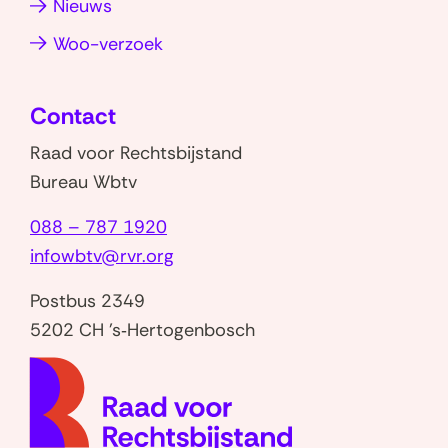
(opent
(opent
Nieuws
i
in
in
(opent
Woo-verzoek
e
nieuw
nieuw
in
(
venster)
venster)
nieuw
V
Contact
venster)
e
Raad voor Rechtsbijstand
e
Bureau Wbtv
l
g
088 – 787 1920
e
infowbtv@rvr.org
s
Postbus 2349
t
5202 CH 's‑Hertogenbosch
e
l
(naar
d
homep
e