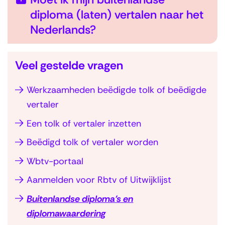
diploma (laten) vertalen naar het
U
Nederlands?
i
t
Veel gestelde vragen
k
l
Werkzaamheden beëdigde tolk of beëdigde
S
a
vertaler
l
p
Een tolk of vertaler inzetten
a
p
n
Beëdigd tolk of vertaler worden
e
a
Wbtv-portaal
n
v
Aanmelden voor Rbtv of Uitwijklijst
i
g
Buitenlandse diploma’s en
a
diplomawaardering