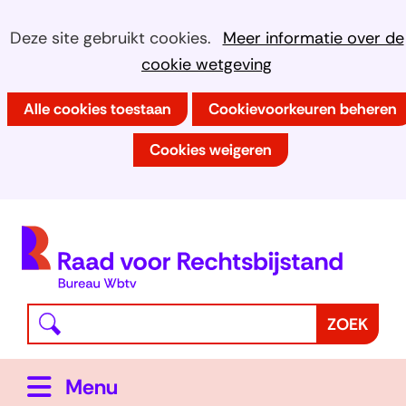
Ga
Cookies
Hier
Deze site gebruikt cookies.
Meer informatie over de
naar
kan
cookie wetgeving
toestaan?
de
het
inhoud
Alle cookies toestaan
Cookievoorkeuren beheren
gebruik
van
Cookies weigeren
cookies
op
deze
(
website
h
worden
toegestaan
Waar
Z
ZOEK
of
bent
o
geweigerd.
u
e
Uitklappen
Menu
naar
k