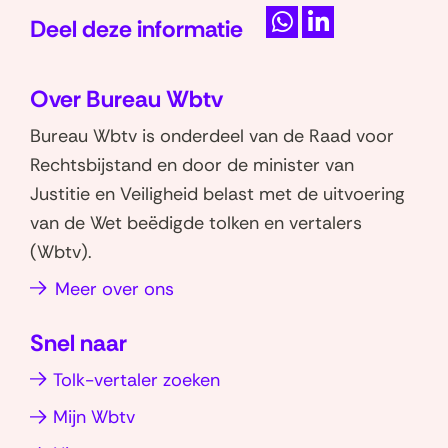
e
Deel deze informatie
e
l
D
D
r
e
e
d
u
Over Bureau Wbtv
l
l
e
g
e
e
Bureau Wbtv is onderdeel van de Raad voor
v
n
n
n
Rechtsbijstand en door de minister van
r
a
o
o
Justitie en Veiligheid belast met de uitvoering
a
a
p
p
van de Wet beëdigde tolken en vertalers
g
r
W
L
(Wbtv).
e
n
h
i
n
Meer over ons
a
a
n
)
v
t
k
Snel naar
s
e
i
a
d
g
Tolk-vertaler zoeken
p
I
a
Mijn Wbtv
p
n
t