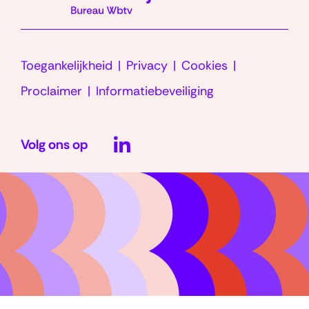
v
r
a
g
Toegankelijkheid
Privacy
Cookies
e
Proclaimer
Informatiebeveiliging
n
LinkedIn
)
Volg ons op
(opent
in
nieuw
venster)