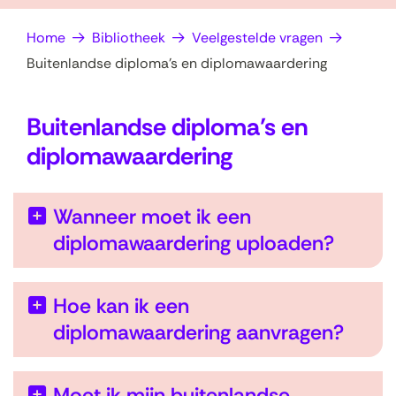
op
e
Home
Bibliotheek
Veelgestelde vragen
zoek?
n
Buitenlandse diploma’s en diplomawaardering
Buitenlandse diploma’s en
diplomawaardering
Wanneer moet ik een
diplomawaardering uploaden?
Hoe kan ik een
diplomawaardering aanvragen?
Moet ik mijn buitenlandse