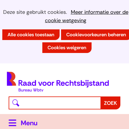
Ga
Cookies
Hier
Deze site gebruikt cookies.
Meer informatie over de
naar
kan
cookie wetgeving
toestaan?
de
het
inhoud
Alle cookies toestaan
Cookievoorkeuren beheren
gebruik
van
Cookies weigeren
cookies
op
deze
(
website
h
worden
toegestaan
Waar
Z
ZOEK
of
bent
o
geweigerd.
u
e
Uitklappen
Menu
naar
k