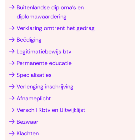
g
Buitenlandse diploma’s en
a
diplomawaardering
t
Verklaring omtrent het gedrag
i
Beëdiging
e
Legitimatiebewijs btv
o
v
Permanente educatie
e
Specialisaties
r
Verlenging inschrijving
(
V
Afnameplicht
e
Verschil Rbtv en Uitwijklijst
e
Bezwaar
l
Klachten
g