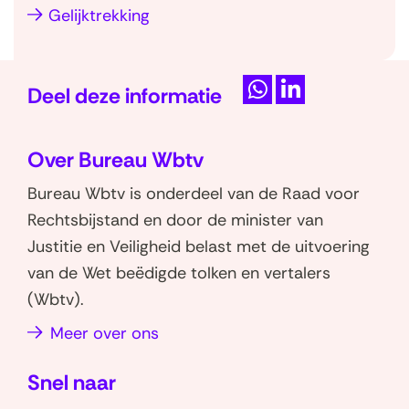
e
Gelijktrekking
s
t
T
e
Deel deze informatie
e
l
D
D
r
e
e
d
u
Over Bureau Wbtv
l
l
e
g
e
e
Bureau Wbtv is onderdeel van de Raad voor
v
n
n
n
Rechtsbijstand en door de minister van
r
a
o
o
Justitie en Veiligheid belast met de uitvoering
a
a
p
p
van de Wet beëdigde tolken en vertalers
g
r
W
L
(Wbtv).
e
n
h
i
n
Meer over ons
a
a
n
)
v
t
k
Snel naar
s
e
i