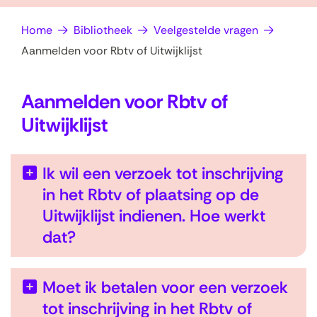
op
e
Home
Bibliotheek
Veelgestelde vragen
zoek?
n
Aanmelden voor Rbtv of Uitwijklijst
Aanmelden voor Rbtv of
Uitwijklijst
Ik wil een verzoek tot inschrijving
in het Rbtv of plaatsing op de
Uitwijklijst indienen. Hoe werkt
dat?
Moet ik betalen voor een verzoek
tot inschrijving in het Rbtv of