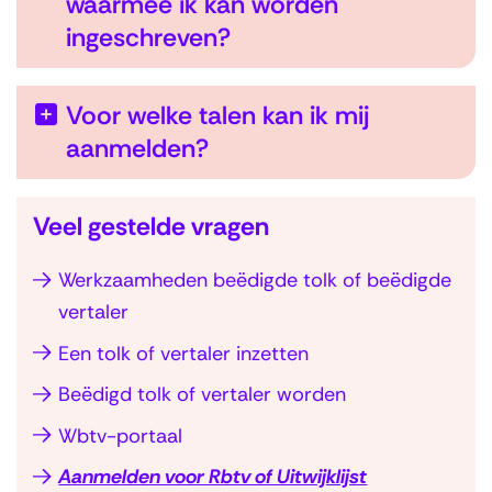
waarmee ik kan worden
ingeschreven?
Voor welke talen kan ik mij
U
aanmelden?
i
t
Veel gestelde vragen
k
l
Werkzaamheden beëdigde tolk of beëdigde
S
a
vertaler
l
p
Een tolk of vertaler inzetten
a
p
n
Beëdigd tolk of vertaler worden
e
a
Wbtv-portaal
n
v
Aanmelden voor Rbtv of Uitwijklijst
i