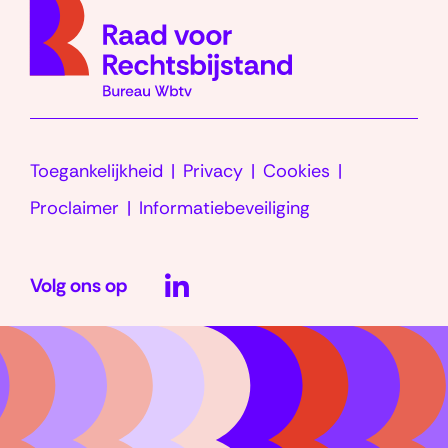
d
homep
e
v
r
a
g
Toegankelijkheid
Privacy
Cookies
e
Proclaimer
Informatiebeveiliging
n
LinkedIn
)
Volg ons op
(opent
in
nieuw
venster)