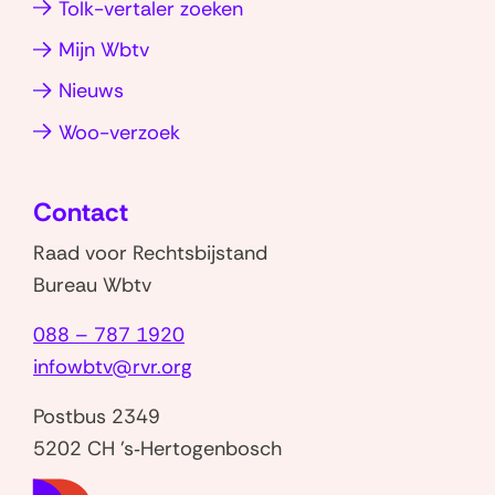
a
d
g
Tolk-vertaler zoeken
p
I
a
Mijn Wbtv
p
n
t
(opent
(opent
Nieuws
i
in
in
(opent
Woo-verzoek
e
nieuw
nieuw
in
(
venster)
venster)
nieuw
V
Contact
venster)
e
Raad voor Rechtsbijstand
e
Bureau Wbtv
l
g
088 – 787 1920
e
infowbtv@rvr.org
s
Postbus 2349
t
5202 CH 's‑Hertogenbosch
e
l
(naar