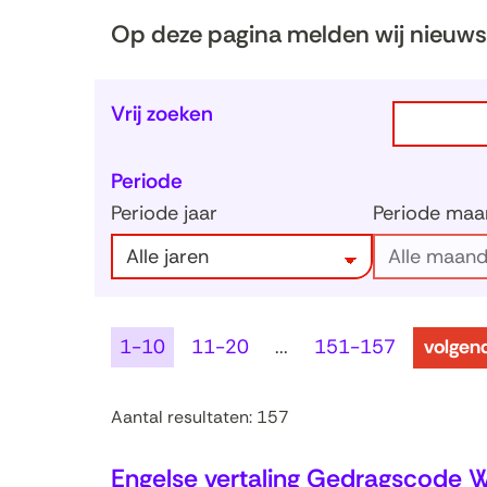
Op deze pagina melden wij nieuws 
Zoeken
Zoeken
Vrij zoeken
binnen
in
de
Periode
de
index
Periode jaar
Periode maa
index
resulta
1-10
11-20
...
151-157
volgen
Aantal resultaten: 157
Engelse vertaling Gedragscode 