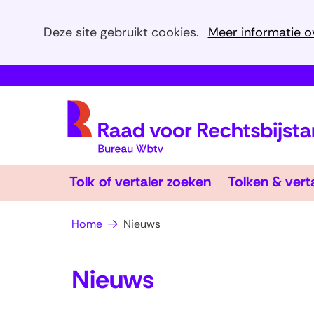
Cookies
Deze site gebruikt cookies.
Meer informatie o
toestaan?
Hier
kan
het
gebruik
van
cookies
op
Tolk of vertaler zoeken
Tolken & vert
deze
website
Home
Nieuws
worden
toegestaan
Nieuws
of
geweigerd.