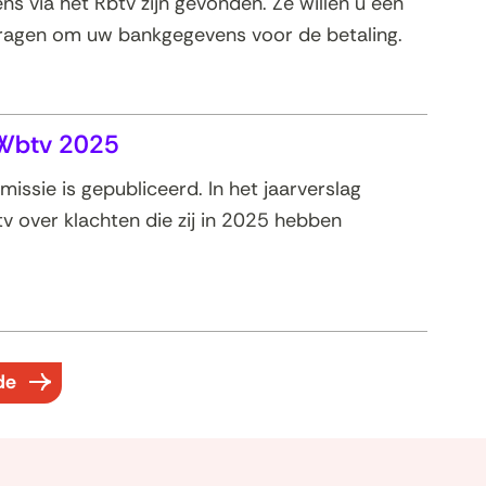
s via het Rbtv zijn gevonden. Ze willen u een
vragen om uw bankgegevens voor de betaling.
 Wbtv 2025
ssie is gepubliceerd. In het jaarverslag
 over klachten die zij in 2025 hebben
ten
de