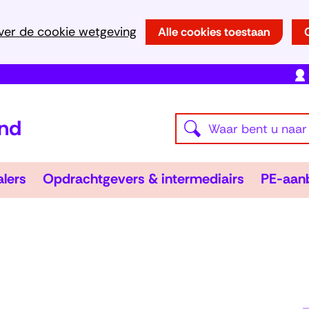
Ga
ver de cookie wetgeving
Alle cookies toestaan
naar
de
inhoud
(naar
Waar
homepage)
Z
bent
o
u
e
Tolken
Opdracht
alers
Opdrachtgevers & intermediairs
PE-aan
naar
&
Uitklappen
&
Uitklappe
k
vertalers
intermedia
op
e
zoek?
n