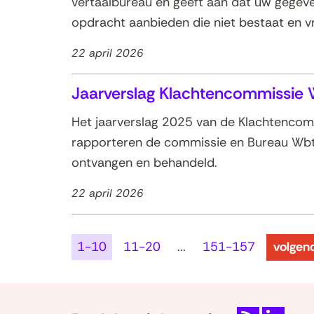
vertaalbureau en geeft aan dat uw gegeven
opdracht aanbieden die niet bestaat en 
22 april 2026
Jaarverslag Klachtencommissie
Het jaarverslag 2025 van de Klachtencommi
rapporteren de commissie en Bureau Wbtv
ontvangen en behandeld.
22 april 2026
resulta
1-10
11-20
...
151-157
volgen