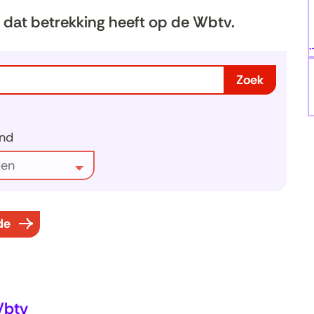
dat betrekking heeft op de Wbtv.
Zoek
nd
ten
de
Wbtv